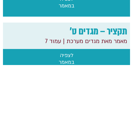
במאמר
תקציר – מגדים ט'
מאמר מאת מגדים מערכת
| עמוד 7
לצפיה
במאמר
הוצאת מכללת הרצוג – רשות המחקר
ת.ד 589 אלון שבות, גוש עציון 02-9937352 research@herzog.ac.il