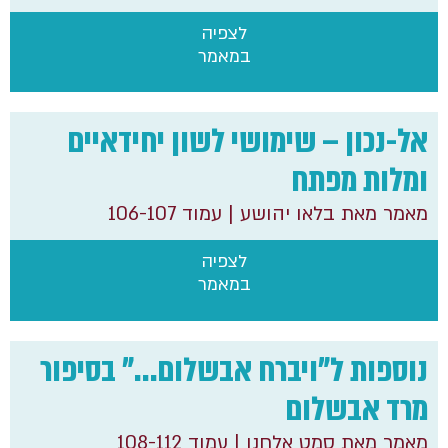
לצפיה
במאמר
אל-נכון – שימושי לשון יחידאיים
ומלות מפתח
מאמר מאת בלאו יהושע
| עמוד 106-107
לצפיה
במאמר
נוספות ל"ויברח אבשלום…" בסיפור
מרד אבשלום
מאמר מאת סמט אלחנן
| עמוד 108-112