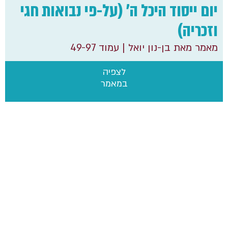
יום ייסוד היכל ה' (על-פי נבואות חגי
וזכריה)
מאמר מאת בן-נון יואל
| עמוד 49-97
לצפיה
במאמר
הוצאת מכללת הרצוג – רשות המחקר
ת.ד 589 אלון שבות, גוש עציון 02-9937352 research@herzog.ac.il