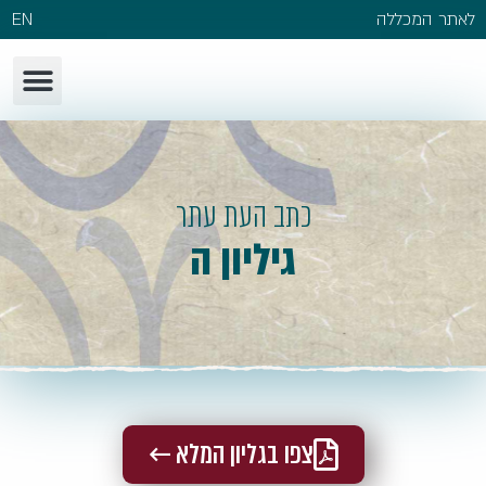
לאתר המכללה
EN
כתב העת עתר
גיליון ה
צפו בגליון המלא ←